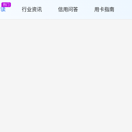
热门
解读
行业资讯
信用问答
用卡指南