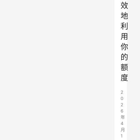
效
地
利
用
你
的
额
度
2
0
2
6
年
4
月
1