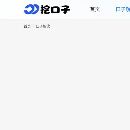
首页
口子
首页
口子解读