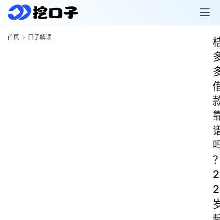
首页
口子解读
2
2