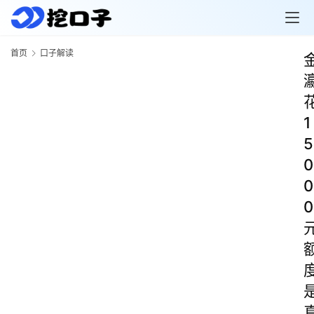
首页
口子解读
1
5
0
0
0