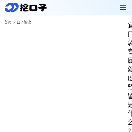
首页
口子解读