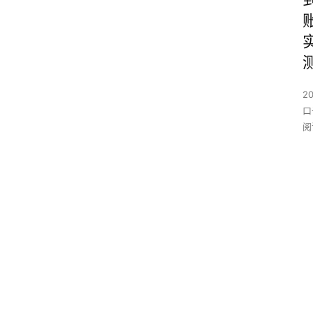
2
口
阅