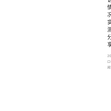
2
口
阅