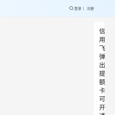
登录
注册
信
用
飞
弹
出
提
额
卡
可
开