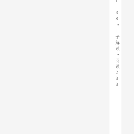
1
:
3
8
•
口
子
解
读
•
阅
读
2
3
3
信
用
飞
的