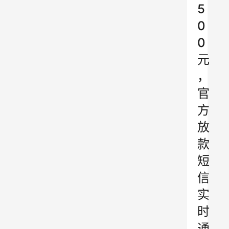
5
0
0
元
，
官
方
放
款
短
信
实
时
通