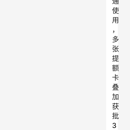
通
使
用
，
多
张
提
额
卡
叠
加
获
批
3