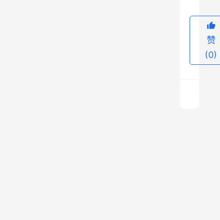
额
卡
后
赞
开
(0)
通
使
用
，
就
能
宜
有
享
花
效
双
上
提
账
一
篇
号
高
2026
交
年5
额
替
月5
度
注
日 下
午
销