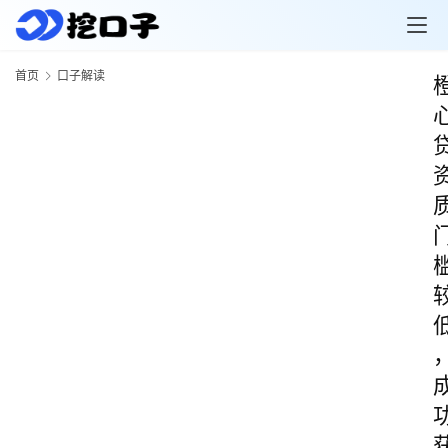
首页
口子解读