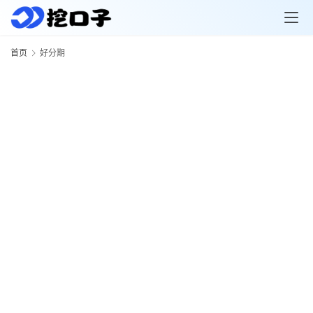
首页
好分期
首
页
口
子
解
读
行
业
资