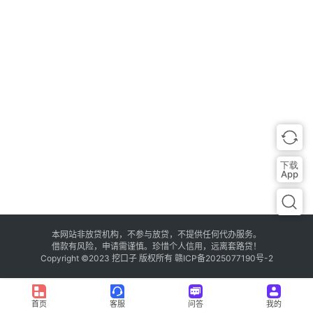
讯
登录
注册
信
用
问
答
用
卡
下载
指
App
南
本网站非放贷机构，不参与放贷，不提供任何代办服务。
借款有风险，申请需谨慎。珍惜个人信用，远离套路贷！
Copyright ©2023
挖口子
版权所有
赣ICP备2025077190号-2
首页
客服
问答
我的