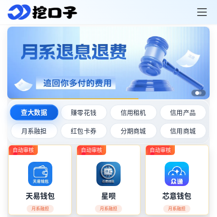
查大数据
赚零花钱
信用租机
信用产品
月系融担
红包卡券
分期商城
信用商城
自动审核
自动审核
自动审核
首
页
天易钱包
星呗
芯意钱包
口
月系融担
月系融担
月系融担
子